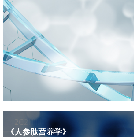
教育部跨世纪优秀人才
国务院特殊津贴获得者
《人参肽营养学》副主编
人参低聚肽的细胞营养学研究，项目负责人
兼任中国老年医学会健康科技委员会秘书长
中国优生优育协会理事、母婴营养专委会执行主任
北京市营养学会监事、办公室主任
中国营养学会基础营养分会委员、营养与神经科学分会委
员
中国学生营养与健康促进会学校卫生分会委员、营养监测
与评价分会委员
北大-澳优母婴营养研究中心专家组成员
《人参肽营养学》